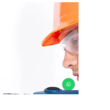
Já se encontra disponível o novo curso
online "Operador de Retrátil - Normas de
Operação e Segurança" de 7 hrs, pelo preço
de 40 € (IVA...